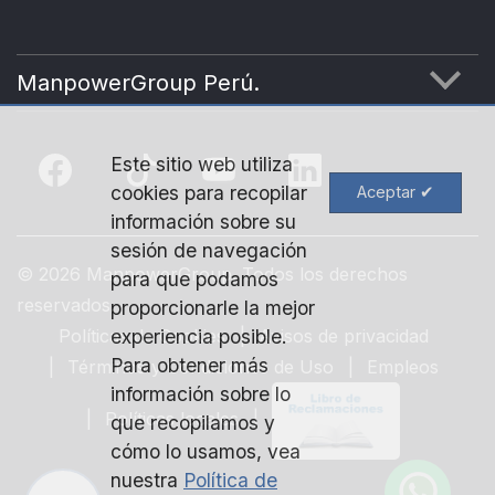
ManpowerGroup Perú.
ÉTICA
Este sitio web utiliza
CONTÁCTANOS
cookies para recopilar
información sobre su
sesión de navegación
©
2026 ManpowerGroup. Todos los derechos
para que podamos
reservados.
proporcionarle la mejor
Políticas de Cookies
experiencia posible.
Avisos de privacidad
Para obtener más
Términos y Condiciones de Uso
Empleos
información sobre lo
Políticas locales
que recopilamos y
cómo lo usamos, vea
nuestra
Política de