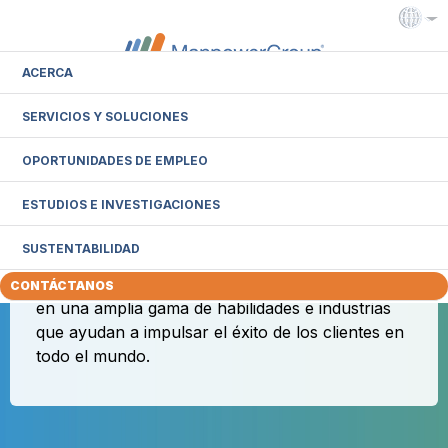
ACERCA
SERVICIOS Y SOLUCIONES
Intranet
Extranet
Alimentar su éxito es
OPORTUNIDADES DE EMPLEO
humanamente posible
ESTUDIOS E INVESTIGACIONES
ManpowerGroup es un líder global en
soluciones innovadoras para la fuerza de
SUSTENTABILIDAD
trabajo. Todos los días, conectamos a más de
600,000 personas para un trabajo significativo
CONTÁCTANOS
en una amplia gama de habilidades e industrias
que ayudan a impulsar el éxito de los clientes en
todo el mundo.