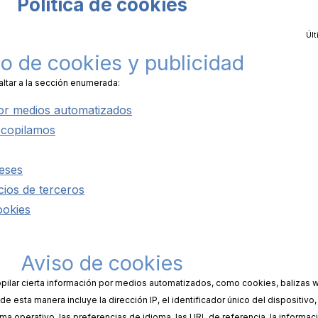
Política de cookies
Últ
o de cookies y publicidad
altar a la sección enumerada:
or medios automatizados
ecopilamos
reses
icios de terceros
ookies
Aviso de cookies
opilar cierta información por medios automatizados, como cookies, balizas w
esta manera incluye la dirección IP, el identificador único del dispositivo, 
tema operativo, las preferencias de idioma, las URL de referencia, la informa