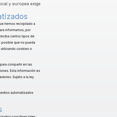
local y europea exige
atizados
 que hemos recopilado a
ra informarnos, por
reciba ciertos tipos de
es posible que no pueda
 utilizando cookies o
para compartir en las
iones. Esta información es
dores. Sujeto a la ley
o medios automatizados
s
izados para fines tales