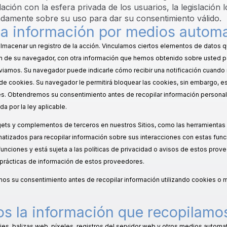
ación con la esfera privada de los usuarios, la legislación 
damente sobre su uso para dar su consentimiento válido.
a información por medios autom
y almacenar un registro de la acción. Vinculamos ciertos elementos de datos
n de su navegador, con otra información que hemos obtenido sobre usted pa
nviamos. Su navegador puede indicarle cómo recibir una notificación cuando 
s de cookies. Su navegador le permitirá bloquear las cookies, sin embargo, 
ies. Obtendremos su consentimiento antes de recopilar información personal
a por la ley aplicable.
ets y complementos de terceros en nuestros Sitios, como las herramientas 
atizados para recopilar información sobre sus interacciones con estas func
nciones y está sujeta a las políticas de privacidad o avisos de estos provee
prácticas de información de estos proveedores.
emos su consentimiento antes de recopilar información utilizando cookies 
 la información que recopilamo
ies, balizas web, píxeles, registros del servidor web y otros medios automat