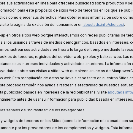
bre sus actividades en línea para ofrecerle publicidad sobre productos y se
ormación para este propósito de sitios web de terceros en los que se publi
xplica cómo ejercer sus derechos. Para obtener más información sobre cómo
 visite la página de exclusión del consumidor en
aboutads.info/choices/
.
p en otros sitios web porque interactuamos con redes publicitarias de terc
es a los usuarios a través de medios demográficos, basados en intereses, 
demos rastrear sus actividades en línea a lo largo del tiempo mediante la rec
okies de terceros, registros del servidor web, píxeles y balizas web. Las re
arse a sus intereses individuales y actividades anteriores. La información
cluye datos sobre sus visitas a sitios web que sirven anuncios de Manpower
ios web.Esta recopilación de datos se lleva a cabo tanto en nuestros Sitios 
 Este proceso también nos ayuda a rastrear la efectividad de nuestros esfue
publicidad basada en intereses de la red publicitaria, visite
aboutads.info
ntimiento antes de usar su información para publicidad basada en intereses.
las señales de "no rastrear" de los navegadores.
 widgets de terceros en los Sitios (como la información relacionada con s
ctamente por los proveedores de los complementos y widgets. Esta informaci