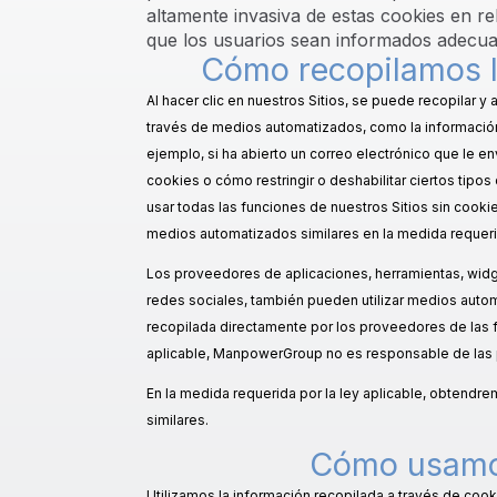
altamente invasiva de estas cookies en rel
que los usuarios sean informados adecua
Cómo recopilamos l
Al hacer clic en nuestros Sitios, se puede recopilar 
través de medios automatizados, como la informació
ejemplo, si ha abierto un correo electrónico que le e
cookies o cómo restringir o deshabilitar ciertos tipo
usar todas las funciones de nuestros Sitios sin cook
medios automatizados similares en la medida requerid
Los proveedores de aplicaciones, herramientas, widg
redes sociales, también pueden utilizar medios autom
recopilada directamente por los proveedores de las fu
aplicable, ManpowerGroup no es responsable de las 
En la medida requerida por la ley aplicable, obtendr
similares.
Cómo usamos
Utilizamos la información recopilada a través de cook