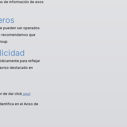
as de información de esos
eros
 que pueden ser operados
 le recomendamos que
roup.
licidad
ódicamente para reflejar
n aviso destacado en
r de dar click
aquí
:
entifica en el Aviso de