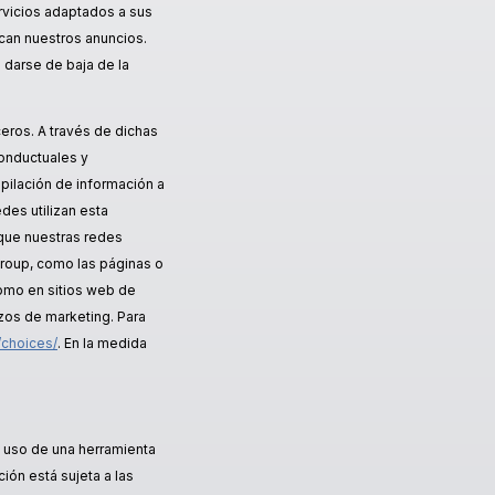
rvicios adaptados a sus
can nuestros anuncios.
 darse de baja de la
eros. A través de dichas
conductuales y
opilación de información a
des utilizan esta
 que nuestras redes
Group, como las páginas o
como en sitios web de
rzos de marketing. Para
/choices/
. En la medida
u uso de una herramienta
ón está sujeta a las