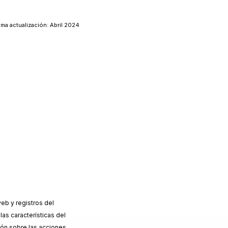
ima actualización: Abril 2024
eb y registros del
las características del
ción sobre las acciones